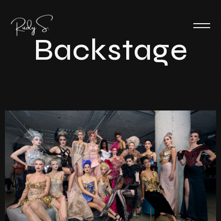
B
a
c
k
s
t
a
g
e